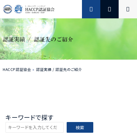
HACCP認証協会
認証実績 / 認証先のご紹介
キーワードで探す
検
検索
索